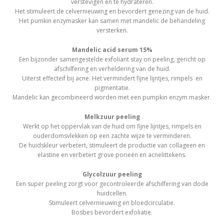
verstevigen en te hydrateren.
Het stimuleert de celvernieuwing en bevordert genezing van de huid.
Het pumkin enzymasker kan samen met mandelic de behandeling
versterken.
Mandelic acid serum 15%
Een bijzonder samengestelde exfoliant stay on peeling, gericht op
afschilfering en verheldering van de huid.
Uiterst effecteif bij acne. Het vermindert fijne lijntjes, rimpels en
pigmentatie.
Mandelic kan gecombineerd worden met een pumpkin enzym masker.
Melkzuur peeling
Werkt op het oppervlak van de huid om fijne lijntjes, rimpels en
ouderdomsvlekken op een zachte wijze te verminderen.
De huidskleur verbetert, stimuleert de productie van collageen en
elastine en verbetert grove porieën en acnelittekens.
Glycolzuur peeling
Een super peeling zorgt voor gecontroleerde afschilfering van dode
huidcellen.
Stimuleert celvernieuwing en bloedcirculatie.
Bosbes bevordert exfoliatie.