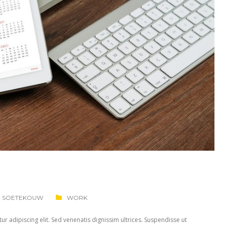
D SOETEKOUW
WORK
r adipiscing elit. Sed venenatis dignissim ultrices. Suspendisse ut