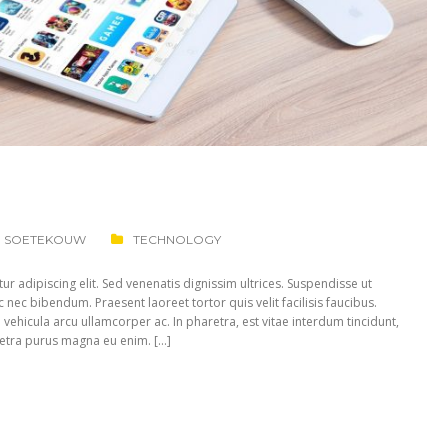
D SOETEKOUW
TECHNOLOGY
r adipiscing elit. Sed venenatis dignissim ultrices. Suspendisse ut
unc nec bibendum. Praesent laoreet tortor quis velit facilisis faucibus.
 vehicula arcu ullamcorper ac. In pharetra, est vitae interdum tincidunt,
aretra purus magna eu enim. […]